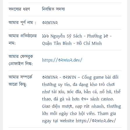
সদস্যের ধরণ
নিবন্ধিত সদস্য
আমার পূর্ণ নাম :
32WIN2
আমার প্রতিষ্ঠানের
116 Nguyễn Sỹ Sách - Phường 15 -
নাম:
Quận Tân Bình - Hồ Chí Minh
আমার ফেসবুক
https://32win2.dev/
প্রোফাইল লিঙ্ক:
আমার সম্পর্কে
32WIN2 - 32WIN – Cổng game bài đổi
আরো কিছু:
thưởng uy tín, đa dạng kho trò chơi
như tài xỉu, xóc đĩa, bắn cá, nổ hũ, thể
thao, đá gà và hơn 50+ sảnh casino.
Giao diện mượt, nạp rút nhanh, thưởng
lớn mỗi ngày cho hội viên. Tham gia
ngay tại website https://32win2.dev/