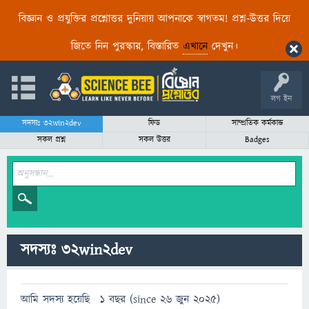
বিজ্ঞান ও প্রযুক্তির প্রশ্নোত্তর দুনিয়ায় আপনাকে স্বাগতম! প্রশ্ন-উত্তর দিয়ে
জিতে নিন পুরস্কার, বিস্তারিত
এখানে
দেখুন।
লগ ইন
সদস্যঃ 32win2dev
ফিড
সাম্প্রতিক কর্মকান্ড
সকল প্রশ্ন
সকল উত্তর
Badges
সদস্যঃ 32win2dev
আমি সদস্য হয়েছি
1 বছর (since 26 জুন 2025)