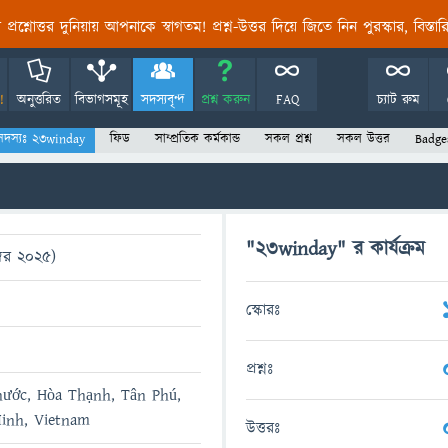
তির প্রশ্নোত্তর দুনিয়ায় আপনাকে স্বাগতম! প্রশ্ন-উত্তর দিয়ে জিতে নিন পুরস্কার, বিস্ত
!
অনুত্তরিত
বিভাগসমূহ
সদস্যবৃন্দ
প্রশ্ন করুন
FAQ
চ্যাট রুম
সদস্যঃ 23winday
ফিড
সাম্প্রতিক কর্মকান্ড
সকল প্রশ্ন
সকল উত্তর
Badge
"23winday" র কার্যক্রম
্বর 2025)
স্কোরঃ
প্রশ্নঃ
ước, Hòa Thạnh, Tân Phú,
inh, Vietnam
উত্তরঃ