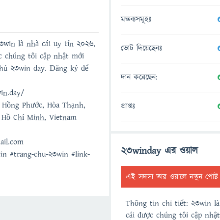
মন্তব্যসমূহঃ
23win là nhà cái uy tín 2026,
ভোট দিয়েছেনঃ
c chúng tôi cập nhật mới
chủ 23win day. Đăng ký để
দান করেছেন:
in.day/
n Hồng Phước, Hòa Thạnh,
প্রাপ্তঃ
 Hồ Chí Minh, Vietnam
ail.com
23winday এর ওয়াল
in #trang-chu-23win #link-
এই সদস্য তার ওয়ালে নতুন পোষ্
Thông tin chi tiết: 23win l
cái được chúng tôi cập nhậ