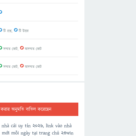
0
0
0
টি প্রশ্ন,
টি উত্তর
0
0
সম্মত ভোট,
অসম্মত ভোট
0
0
সম্মত ভোট,
অসম্মত ভোট
ট করার অনুমতি বাতিল করেছেন
à nhà cái uy tín 2026, link vào nhà
t mới mỗi ngày tại trang chủ 23win