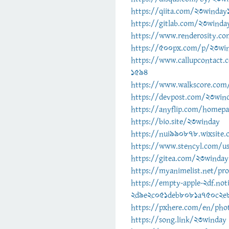
https://qiita.com/23winday
https://gitlab.com/23winda
https://www.renderosity.c
https://500px.com/p/23wi
https://www.callupcontact.
1594
https://www.walkscore.co
https://devpost.com/23win
https://anyflip.com/homepa
https://bio.site/23winday
https://nui990878.wixsite
https://www.stencyl.com/u
https://gitea.com/23winday
https://myanimelist.net/pro
https://empty-apple-2df.not
2d9e2c051deb8081a750c2e8
https://pxhere.com/en/ph
https://song.link/23winday