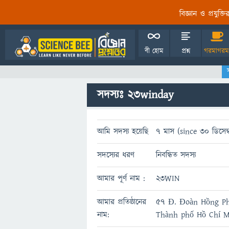
বিজ্ঞান ও প্রযুক্
বী হোম
প্রশ্ন
গরমাগরম
সদস্যঃ 23winday
আমি সদস্য হয়েছি
7 মাস (since 30 ডিসেম
সদস্যের ধরণ
নিবন্ধিত সদস্য
আমার পূর্ণ নাম :
23WIN
আমার প্রতিষ্ঠানের
57 Đ. Đoàn Hồng Ph
নাম:
Thành phố Hồ Chí M