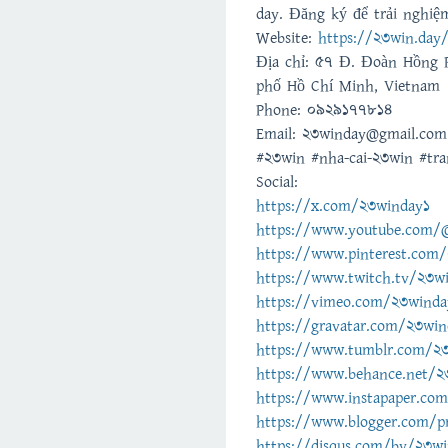
day. Đăng ký để trải nghiệ
Website:
https://23win.day
Địa chỉ: 57 Đ. Đoàn Hồng 
phố Hồ Chí Minh, Vietnam
Phone: 0929177814
Email: 23winday@gmail.com
#23win #nha-cai-23win #tra
Social:
https://x.com/23winday1
https://www.youtube.com/
https://www.pinterest.com
https://www.twitch.tv/23w
https://vimeo.com/23winda
https://gravatar.com/23win
https://www.tumblr.com/2
https://www.behance.net/2
https://www.instapaper.co
https://www.blogger.com/
https://disqus.com/by/23w