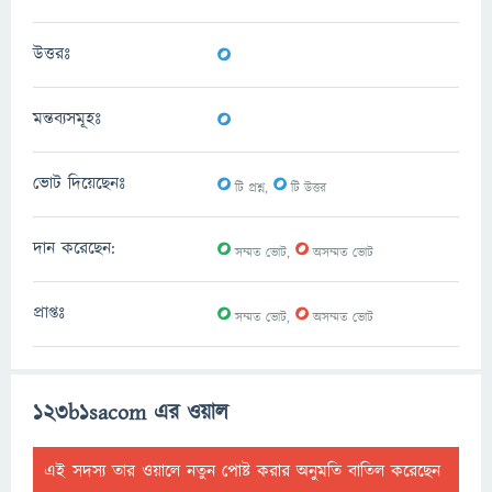
0
উত্তরঃ
0
মন্তব্যসমূহঃ
0
0
ভোট দিয়েছেনঃ
টি প্রশ্ন,
টি উত্তর
0
0
দান করেছেন:
সম্মত ভোট,
অসম্মত ভোট
0
0
প্রাপ্তঃ
সম্মত ভোট,
অসম্মত ভোট
123b1sacom এর ওয়াল
এই সদস্য তার ওয়ালে নতুন পোষ্ট করার অনুমতি বাতিল করেছেন