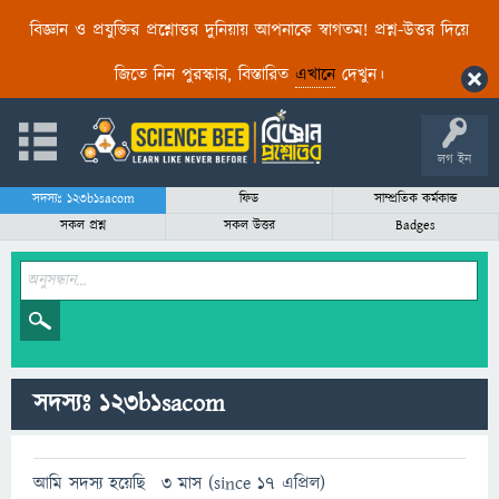
বিজ্ঞান ও প্রযুক্তির প্রশ্নোত্তর দুনিয়ায় আপনাকে স্বাগতম! প্রশ্ন-উত্তর দিয়ে
জিতে নিন পুরস্কার, বিস্তারিত
এখানে
দেখুন।
লগ ইন
সদস্যঃ 123b1sacom
ফিড
সাম্প্রতিক কর্মকান্ড
সকল প্রশ্ন
সকল উত্তর
Badges
সদস্যঃ 123b1sacom
আমি সদস্য হয়েছি
3 মাস (since 17 এপ্রিল)