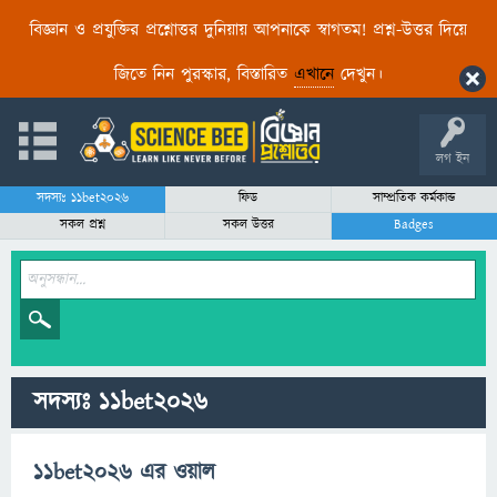
বিজ্ঞান ও প্রযুক্তির প্রশ্নোত্তর দুনিয়ায় আপনাকে স্বাগতম! প্রশ্ন-উত্তর দিয়ে
জিতে নিন পুরস্কার, বিস্তারিত
এখানে
দেখুন।
লগ ইন
সদস্যঃ 11bet2026
ফিড
সাম্প্রতিক কর্মকান্ড
সকল প্রশ্ন
সকল উত্তর
Badges
সদস্যঃ 11bet2026
11bet2026 এর ওয়াল