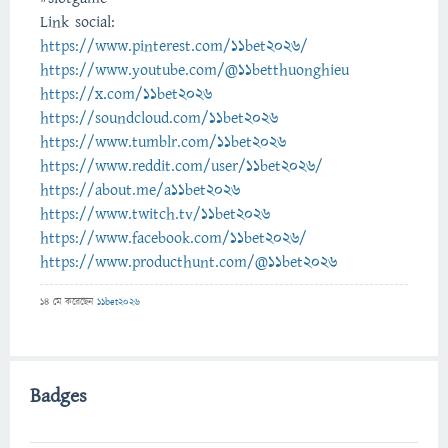
Link social:
https://www.pinterest.com/11bet2026/
https://www.youtube.com/@11betthuonghieu
https://x.com/11bet2026
https://soundcloud.com/11bet2026
https://www.tumblr.com/11bet2026
https://www.reddit.com/user/11bet2026/
https://about.me/a11bet2026
https://www.twitch.tv/11bet2026
https://www.facebook.com/11bet2026/
https://www.producthunt.com/@11bet2026
14 মে
করেছেন
11bet2026
Badges