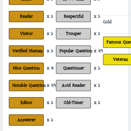
Reader
x 1
Respectful
x 1
Gold
Visitor
x 1
Trouper
x 1
Famous Ques
Verified Human
x 1
Popular Question
x 27
Veteran
Nice Question
x 3
Questioner
x 1
Notable Question
x 27
Avid Reader
x 1
Editor
x 1
Old-Timer
x 1
Answerer
x 1