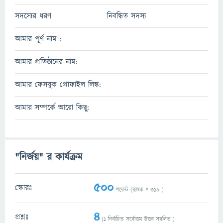
সদস্যের ধরণ
নিবন্ধিত সদস্য
আমার পূর্ণ নাম :
আমার প্রতিষ্ঠানের নাম:
আমার ফেসবুক প্রোফাইল লিঙ্ক:
আমার সম্পর্কে আরো কিছু:
"নির্জয়" র কার্যক্রম
500
স্কোরঃ
পয়েন্ট (র‌্যাংক #
319
)
4
প্রশ্নঃ
(
1
নির্বাচিত সর্বোত্তম উত্তর সম্বলিত )