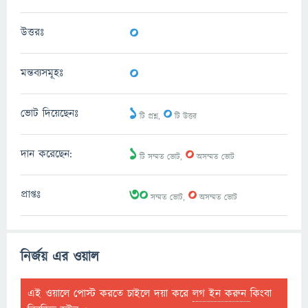
0
উত্তরঃ
0
মন্তব্যসমূহঃ
1
0
ভোট দিয়েছেনঃ
টি প্রশ্ন,
টি উত্তর
1
0
দান করেছেন:
টি সম্মত ভোট,
অসম্মত ভোট
30
0
প্রাপ্তঃ
সম্মত ভোট,
অসম্মত ভোট
নির্জয় এর ওয়াল
এই ওয়ালে পোস্ট করতে চাইলে দয়া করে
লগ ইন করুন
কিংবা