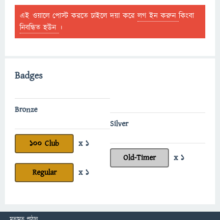
এই ওয়ালে পোস্ট করতে চাইলে দয়া করে
লগ ইন করুন
কিংবা
নিবন্ধিত হউন
।
Badges
Bronze
Silver
100 Club
x 1
Old-Timer
x 1
Regular
x 1
মতামত পাঠান