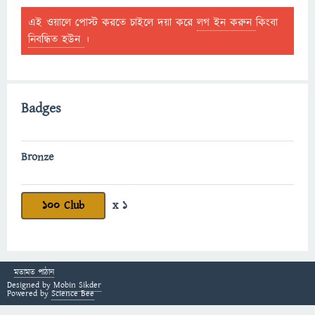
এই ওয়ালে পোস্ট করতে চাইলে দয়া করে
লগ ইন করুন
কিংবা
নিবন্ধিত হউন
।
Badges
Bronze
100 Club
x 1
মতামত পাঠান
Designed by
Mobin Sikder
Powered by
Science Bee