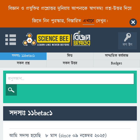
বিজ্ঞান ও প্রযুক্তির প্রশ্নোত্তর দুনিয়ায় আপনাকে স্বাগতম! প্রশ্ন-উত্তর দিয়ে
জিতে নিন পুরস্কার, বিস্তারিত
এখানে
দেখুন।
লগ ইন
সদস্যঃ 11betac1
ফিড
সাম্প্রতিক কর্মকান্ড
সকল প্রশ্ন
সকল উত্তর
Badges
সদস্যঃ 11betac1
আমি সদস্য হয়েছি
8 মাস (since 09 নভেম্বর 2025)