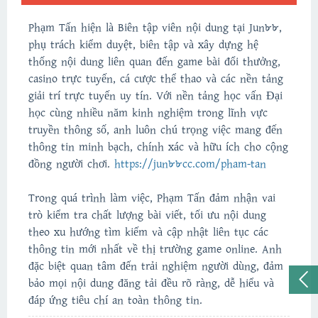
Phạm Tấn hiện là Biên tập viên nội dung tại Jun88,
phụ trách kiểm duyệt, biên tập và xây dựng hệ
thống nội dung liên quan đến game bài đổi thưởng,
casino trực tuyến, cá cược thể thao và các nền tảng
giải trí trực tuyến uy tín. Với nền tảng học vấn Đại
học cùng nhiều năm kinh nghiệm trong lĩnh vực
truyền thông số, anh luôn chú trọng việc mang đến
thông tin minh bạch, chính xác và hữu ích cho cộng
đồng người chơi.
https://jun88cc.com/pham-tan
Trong quá trình làm việc, Phạm Tấn đảm nhận vai
trò kiểm tra chất lượng bài viết, tối ưu nội dung
theo xu hướng tìm kiếm và cập nhật liên tục các
thông tin mới nhất về thị trường game online. Anh
đặc biệt quan tâm đến trải nghiệm người dùng, đảm
bảo mọi nội dung đăng tải đều rõ ràng, dễ hiểu và
đáp ứng tiêu chí an toàn thông tin.