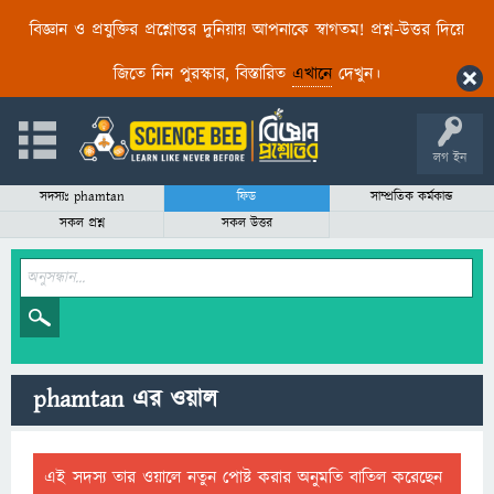
বিজ্ঞান ও প্রযুক্তির প্রশ্নোত্তর দুনিয়ায় আপনাকে স্বাগতম! প্রশ্ন-উত্তর দিয়ে
জিতে নিন পুরস্কার, বিস্তারিত
এখানে
দেখুন।
লগ ইন
সদস্যঃ phamtan
ফিড
সাম্প্রতিক কর্মকান্ড
সকল প্রশ্ন
সকল উত্তর
phamtan এর ওয়াল
এই সদস্য তার ওয়ালে নতুন পোষ্ট করার অনুমতি বাতিল করেছেন