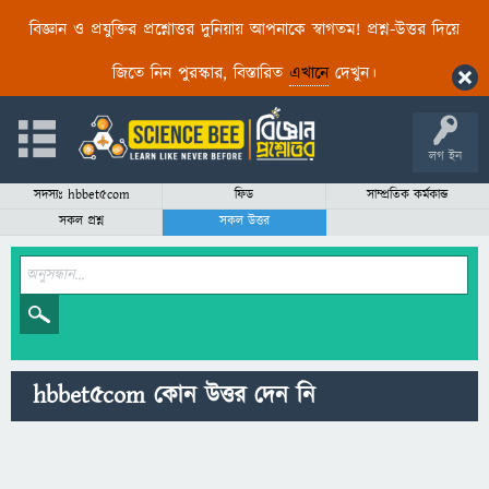
বিজ্ঞান ও প্রযুক্তির প্রশ্নোত্তর দুনিয়ায় আপনাকে স্বাগতম! প্রশ্ন-উত্তর দিয়ে
জিতে নিন পুরস্কার, বিস্তারিত
এখানে
দেখুন।
লগ ইন
সদস্যঃ hbbet5com
ফিড
সাম্প্রতিক কর্মকান্ড
সকল প্রশ্ন
সকল উত্তর
hbbet5com কোন উত্তর দেন নি