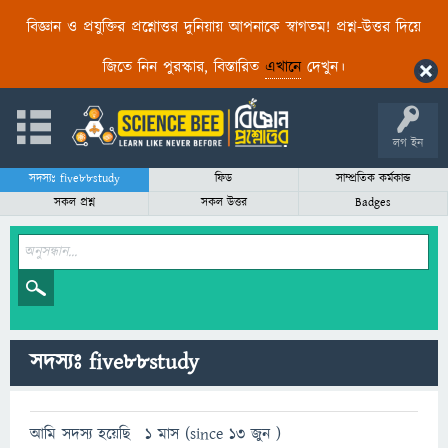
বিজ্ঞান ও প্রযুক্তির প্রশ্নোত্তর দুনিয়ায় আপনাকে স্বাগতম! প্রশ্ন-উত্তর দিয়ে
জিতে নিন পুরস্কার, বিস্তারিত
এখানে
দেখুন।
লগ ইন
সদস্যঃ five88study
ফিড
সাম্প্রতিক কর্মকান্ড
সকল প্রশ্ন
সকল উত্তর
Badges
সদস্যঃ five88study
আমি সদস্য হয়েছি
1 মাস (since 13 জুন )