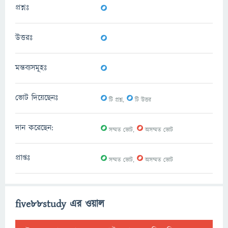
0
প্রশ্নঃ
0
উত্তরঃ
0
মন্তব্যসমূহঃ
0
0
ভোট দিয়েছেনঃ
টি প্রশ্ন,
টি উত্তর
0
0
দান করেছেন:
সম্মত ভোট,
অসম্মত ভোট
0
0
প্রাপ্তঃ
সম্মত ভোট,
অসম্মত ভোট
five88study এর ওয়াল