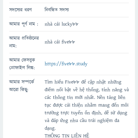
সদস্যের ধরণ
নিবন্ধিত সদস্য
আমার পূর্ণ নাম :
nhà cái lucky88
আমার প্রতিষ্ঠানের
nhà cái five88
নাম:
আমার ফেসবুক
https://five88.study
প্রোফাইল লিঙ্ক:
আমার সম্পর্কে
Tìm hiểu Five88 để cập nhật những
আরো কিছু:
điểm nổi bật về hệ thống, tính năng và
các thông tin mới nhất. Nền tảng liên
tục được cải thiện nhằm mang đến môi
trường trực tuyến ổn định, dễ sử dụng
và đáp ứng nhu cầu trải nghiệm đa
dạng.
THÔNG TIN LIÊN HỆ