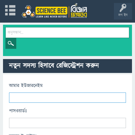
লগ ইন
নতুন সদস্য হিসাবে রেজিস্ট্রেশন করুন
আমার ইউজারনেইম
পাসওয়ার্ডঃ