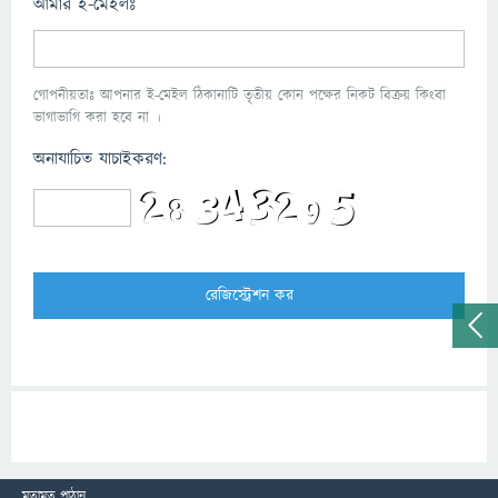
আমার ই-মেইলঃ
গোপনীয়তাঃ আপনার ই-মেইল ঠিকানাটি তৃতীয় কোন পক্ষের নিকট বিক্রয় কিংবা
ভাগাভাগি করা হবে না ।
অনাযাচিত যাচাইকরণ:
মতামত পাঠান