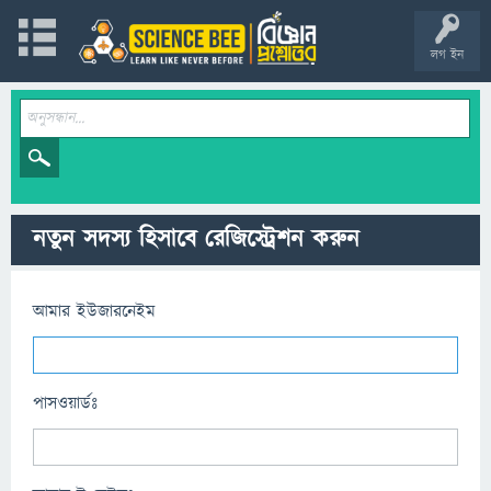
লগ ইন
নতুন সদস্য হিসাবে রেজিস্ট্রেশন করুন
আমার ইউজারনেইম
পাসওয়ার্ডঃ