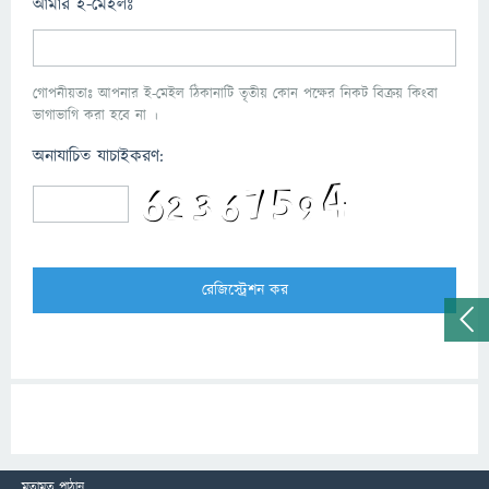
আমার ই-মেইলঃ
গোপনীয়তাঃ আপনার ই-মেইল ঠিকানাটি তৃতীয় কোন পক্ষের নিকট বিক্রয় কিংবা
ভাগাভাগি করা হবে না ।
অনাযাচিত যাচাইকরণ:
মতামত পাঠান