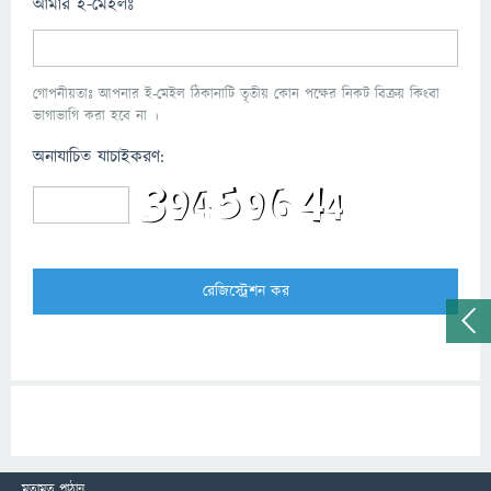
আমার ই-মেইলঃ
গোপনীয়তাঃ আপনার ই-মেইল ঠিকানাটি তৃতীয় কোন পক্ষের নিকট বিক্রয় কিংবা
ভাগাভাগি করা হবে না ।
অনাযাচিত যাচাইকরণ:
মতামত পাঠান