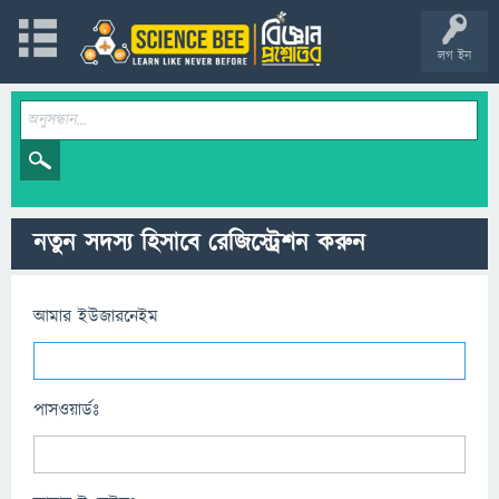
লগ ইন
নতুন সদস্য হিসাবে রেজিস্ট্রেশন করুন
আমার ইউজারনেইম
পাসওয়ার্ডঃ