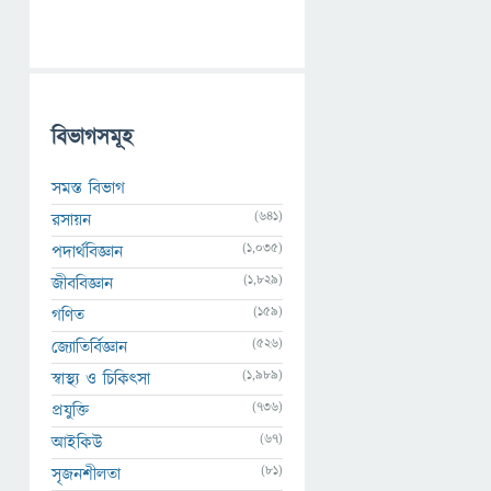
বিভাগসমূহ
সমস্ত বিভাগ
(641)
রসায়ন
(1,035)
পদার্থবিজ্ঞান
(1,829)
জীববিজ্ঞান
(159)
গণিত
(526)
জ্যোতির্বিজ্ঞান
(1,989)
স্বাস্থ্য ও চিকিৎসা
(736)
প্রযুক্তি
(67)
আইকিউ
(81)
সৃজনশীলতা