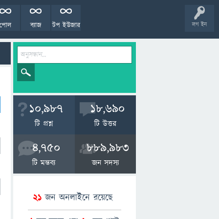
পোল
ব্যাজ
টপ ইউজার
লগ ইন
10,987
18,690
টি প্রশ্ন
টি উত্তর
4,750
889,983
টি মন্তব্য
জন সদস্য
21
জন অনলাইনে রয়েছে