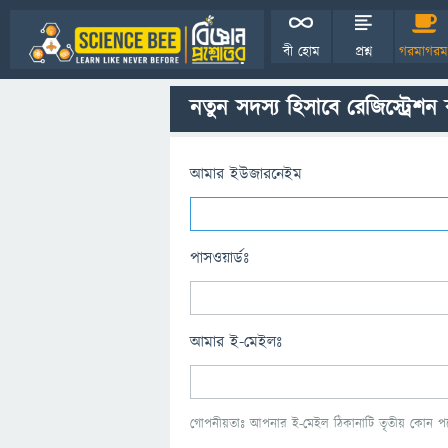
বী হোম
প্রশ্ন
গরমাগরম
নতুন সদস্য হিসাবে রেজিস্ট্রেশন
আমার ইউজারনেইম
পাসওয়ার্ডঃ
আমার ই-মেইলঃ
গোপনীয়তাঃ আপনার ই-মেইল ঠিকানাটি তৃতীয় কোন পক্ষ