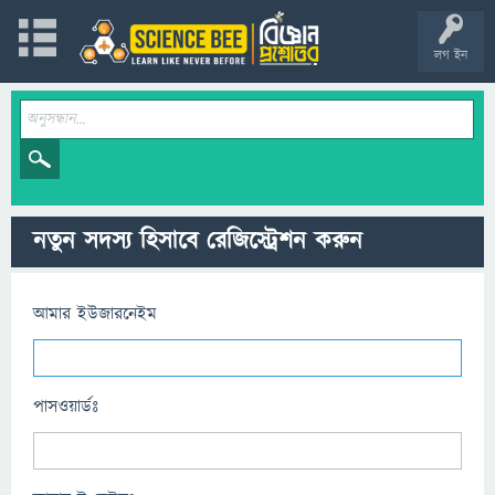
লগ ইন
নতুন সদস্য হিসাবে রেজিস্ট্রেশন করুন
আমার ইউজারনেইম
পাসওয়ার্ডঃ