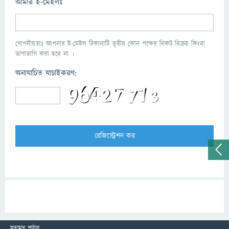
আমার ই-মেইলঃ
গোপনীয়তাঃ আপনার ই-মেইল ঠিকানাটি তৃতীয় কোন পক্ষের নিকট বিক্রয় কিংবা
ভাগাভাগি করা হবে না ।
অনাযাচিত যাচাইকরণ:
মতামত পাঠান