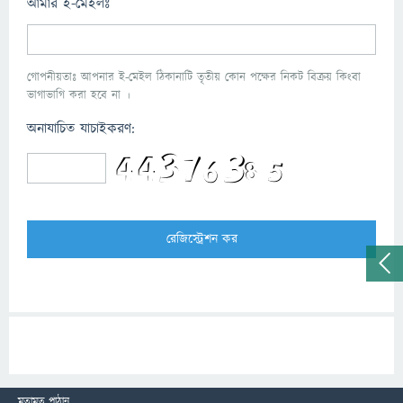
আমার ই-মেইলঃ
গোপনীয়তাঃ আপনার ই-মেইল ঠিকানাটি তৃতীয় কোন পক্ষের নিকট বিক্রয় কিংবা
ভাগাভাগি করা হবে না ।
অনাযাচিত যাচাইকরণ:
মতামত পাঠান