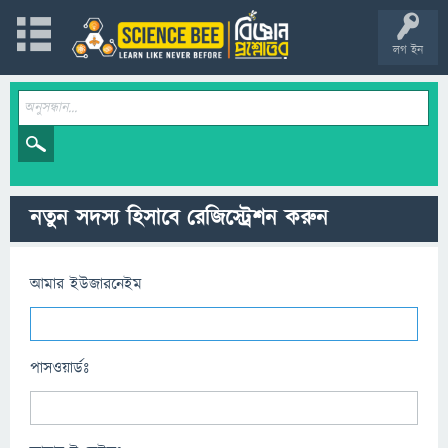
লগ ইন
নতুন সদস্য হিসাবে রেজিস্ট্রেশন করুন
আমার ইউজারনেইম
পাসওয়ার্ডঃ