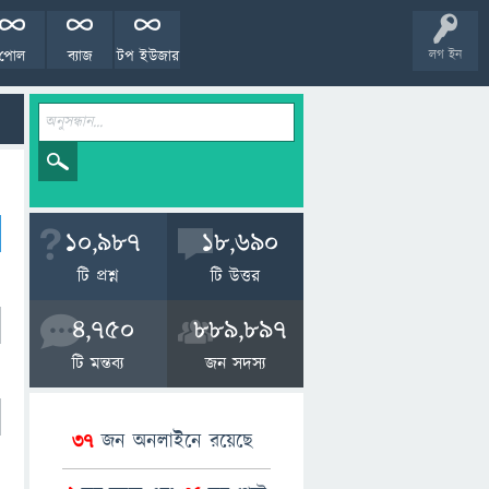
পোল
ব্যাজ
টপ ইউজার
লগ ইন
10,987
18,690
টি প্রশ্ন
টি উত্তর
4,750
889,897
টি মন্তব্য
জন সদস্য
37
জন অনলাইনে রয়েছে