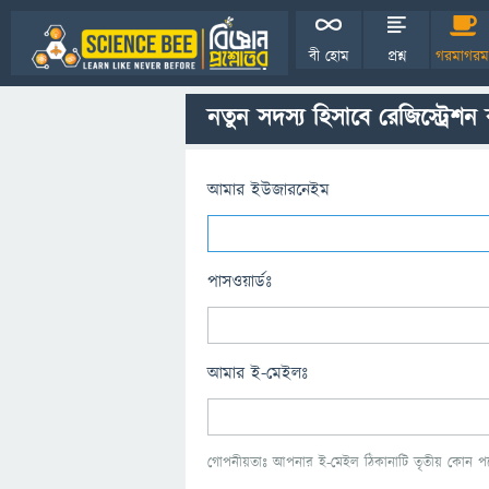
বী হোম
প্রশ্ন
গরমাগরম
নতুন সদস্য হিসাবে রেজিস্ট্রেশন
আমার ইউজারনেইম
পাসওয়ার্ডঃ
আমার ই-মেইলঃ
গোপনীয়তাঃ আপনার ই-মেইল ঠিকানাটি তৃতীয় কোন পক্ষ