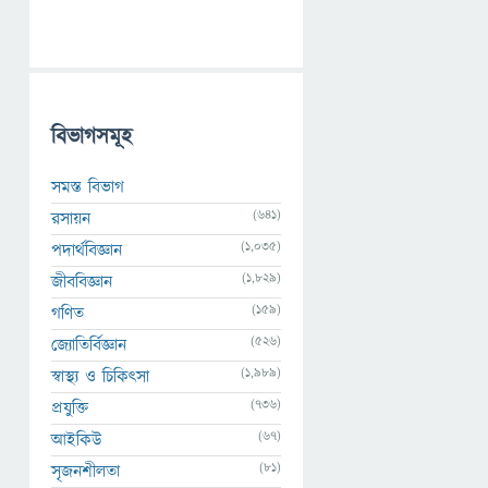
বিভাগসমূহ
সমস্ত বিভাগ
(641)
রসায়ন
(1,035)
পদার্থবিজ্ঞান
(1,829)
জীববিজ্ঞান
(159)
গণিত
(526)
জ্যোতির্বিজ্ঞান
(1,989)
স্বাস্থ্য ও চিকিৎসা
(736)
প্রযুক্তি
(67)
আইকিউ
(81)
সৃজনশীলতা