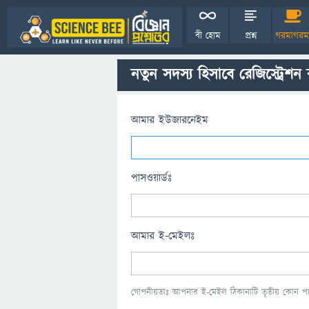
বী হোম
প্রশ্ন
গরমাগরম
নতুন সদস্য হিসাবে রেজিস্ট্রেশন
আমার ইউজারনেইম
পাসওয়ার্ডঃ
আমার ই-মেইলঃ
গোপনীয়তাঃ আপনার ই-মেইল ঠিকানাটি তৃতীয় কোন পক্ষ