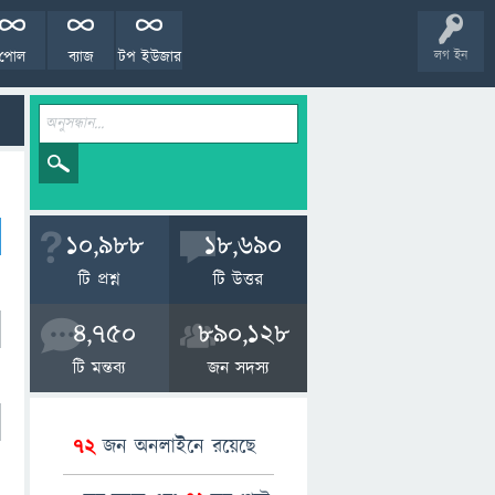
পোল
ব্যাজ
টপ ইউজার
লগ ইন
10,988
18,690
টি প্রশ্ন
টি উত্তর
4,750
890,128
টি মন্তব্য
জন সদস্য
72
জন অনলাইনে রয়েছে