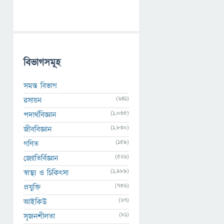
বিভাগসমূহ
সমস্ত বিভাগ
(641)
রসায়ন
(1,035)
পদার্থবিজ্ঞান
(1,830)
জীববিজ্ঞান
(159)
গণিত
(526)
জ্যোতির্বিজ্ঞান
(1,989)
স্বাস্থ্য ও চিকিৎসা
(736)
প্রযুক্তি
(67)
আইকিউ
(81)
সৃজনশীলতা