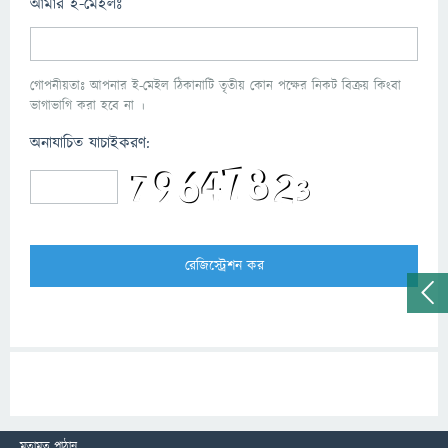
আমার ই-মেইলঃ
গোপনীয়তাঃ আপনার ই-মেইল ঠিকানাটি তৃতীয় কোন পক্ষের নিকট বিক্রয় কিংবা
ভাগাভাগি করা হবে না ।
অনাযাচিত যাচাইকরণ:
মতামত পাঠান