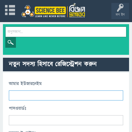
লগ ইন
নতুন সদস্য হিসাবে রেজিস্ট্রেশন করুন
আমার ইউজারনেইম
পাসওয়ার্ডঃ