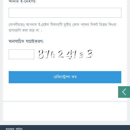
আমার ই-মেইলঃ
গোপনীয়তাঃ আপনার ই-মেইল ঠিকানাটি তৃতীয় কোন পক্ষের নিকট বিক্রয় কিংবা
ভাগাভাগি করা হবে না ।
অনাযাচিত যাচাইকরণ:
মতামত পাঠান