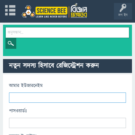
লগ ইন
নতুন সদস্য হিসাবে রেজিস্ট্রেশন করুন
আমার ইউজারনেইম
পাসওয়ার্ডঃ