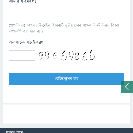
আমার ই-মেইলঃ
গোপনীয়তাঃ আপনার ই-মেইল ঠিকানাটি তৃতীয় কোন পক্ষের নিকট বিক্রয় কিংবা
ভাগাভাগি করা হবে না ।
অনাযাচিত যাচাইকরণ:
মতামত পাঠান