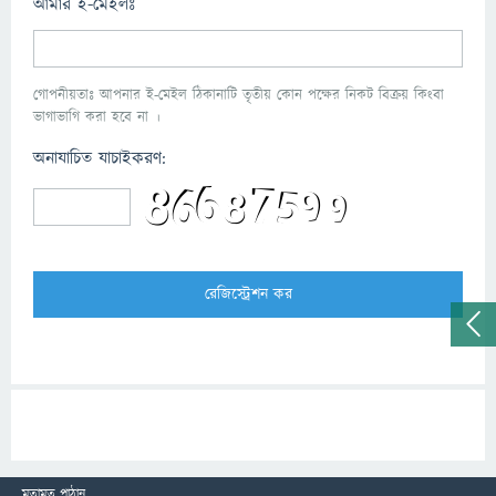
আমার ই-মেইলঃ
গোপনীয়তাঃ আপনার ই-মেইল ঠিকানাটি তৃতীয় কোন পক্ষের নিকট বিক্রয় কিংবা
ভাগাভাগি করা হবে না ।
অনাযাচিত যাচাইকরণ:
মতামত পাঠান