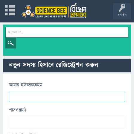
লগ ইন
নতুন সদস্য হিসাবে রেজিস্ট্রেশন করুন
আমার ইউজারনেইম
পাসওয়ার্ডঃ