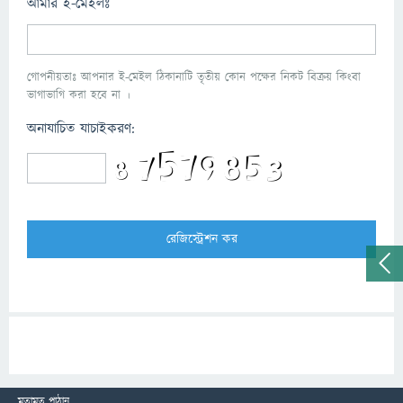
আমার ই-মেইলঃ
গোপনীয়তাঃ আপনার ই-মেইল ঠিকানাটি তৃতীয় কোন পক্ষের নিকট বিক্রয় কিংবা
ভাগাভাগি করা হবে না ।
অনাযাচিত যাচাইকরণ:
মতামত পাঠান