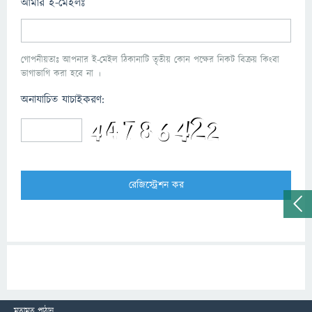
আমার ই-মেইলঃ
গোপনীয়তাঃ আপনার ই-মেইল ঠিকানাটি তৃতীয় কোন পক্ষের নিকট বিক্রয় কিংবা
ভাগাভাগি করা হবে না ।
অনাযাচিত যাচাইকরণ:
মতামত পাঠান