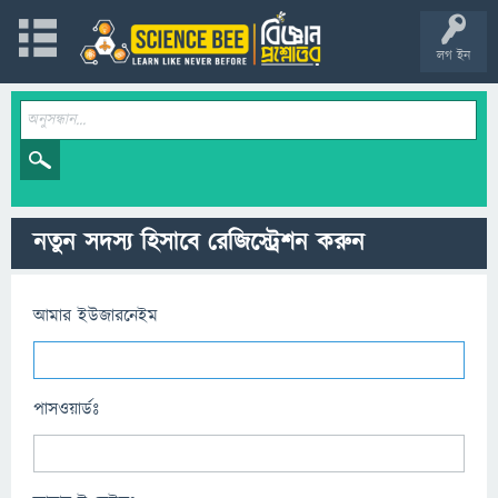
লগ ইন
নতুন সদস্য হিসাবে রেজিস্ট্রেশন করুন
আমার ইউজারনেইম
পাসওয়ার্ডঃ