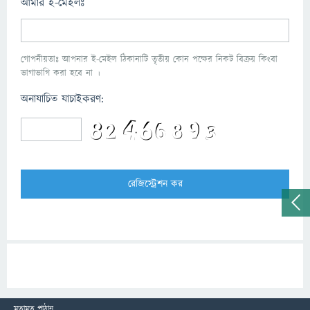
আমার ই-মেইলঃ
গোপনীয়তাঃ আপনার ই-মেইল ঠিকানাটি তৃতীয় কোন পক্ষের নিকট বিক্রয় কিংবা
ভাগাভাগি করা হবে না ।
অনাযাচিত যাচাইকরণ:
মতামত পাঠান