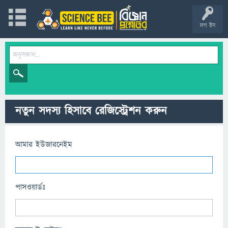
লগ ইন
নতুন সদস্য হিসাবে রেজিস্ট্রেশন করুন
আমার ইউজারনেইম
পাসওয়ার্ডঃ