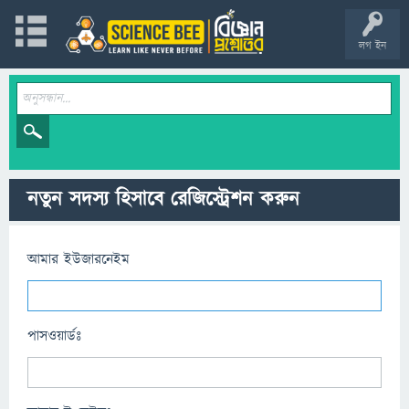
লগ ইন
নতুন সদস্য হিসাবে রেজিস্ট্রেশন করুন
আমার ইউজারনেইম
পাসওয়ার্ডঃ