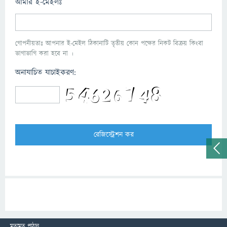
আমার ই-মেইলঃ
গোপনীয়তাঃ আপনার ই-মেইল ঠিকানাটি তৃতীয় কোন পক্ষের নিকট বিক্রয় কিংবা
ভাগাভাগি করা হবে না ।
অনাযাচিত যাচাইকরণ:
মতামত পাঠান