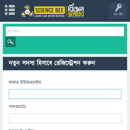
লগ ইন
নতুন সদস্য হিসাবে রেজিস্ট্রেশন করুন
আমার ইউজারনেইম
পাসওয়ার্ডঃ