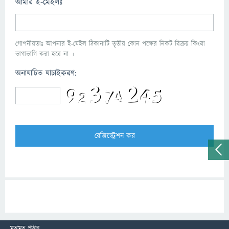
আমার ই-মেইলঃ
গোপনীয়তাঃ আপনার ই-মেইল ঠিকানাটি তৃতীয় কোন পক্ষের নিকট বিক্রয় কিংবা
ভাগাভাগি করা হবে না ।
অনাযাচিত যাচাইকরণ:
মতামত পাঠান