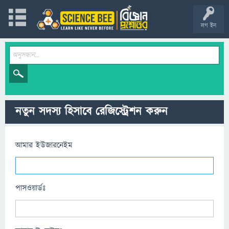
লগ ইন
নতুন সদস্য হিসাবে রেজিস্ট্রেশন করুন
আমার ইউজারনেইম
পাসওয়ার্ডঃ