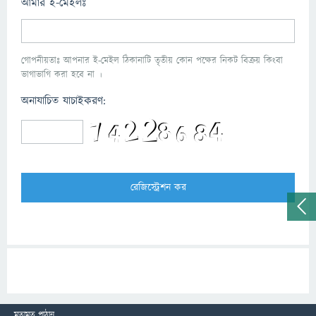
আমার ই-মেইলঃ
গোপনীয়তাঃ আপনার ই-মেইল ঠিকানাটি তৃতীয় কোন পক্ষের নিকট বিক্রয় কিংবা
ভাগাভাগি করা হবে না ।
অনাযাচিত যাচাইকরণ:
মতামত পাঠান