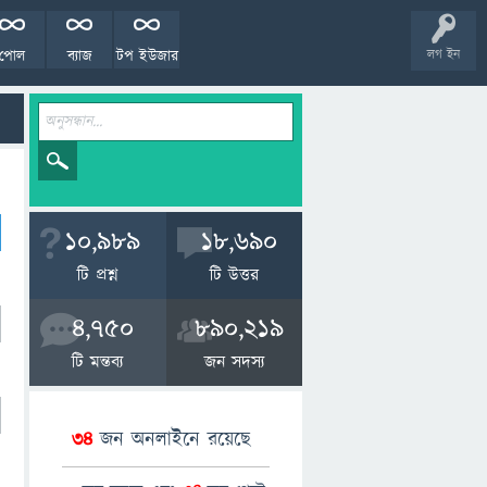
পোল
ব্যাজ
টপ ইউজার
লগ ইন
10,989
18,690
টি প্রশ্ন
টি উত্তর
4,750
890,219
টি মন্তব্য
জন সদস্য
34
জন অনলাইনে রয়েছে