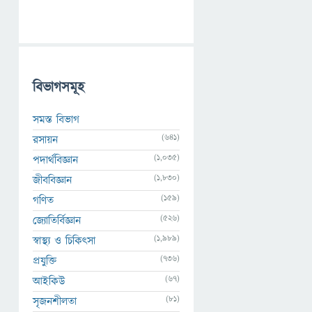
বিভাগসমূহ
সমস্ত বিভাগ
(641)
রসায়ন
(1,035)
পদার্থবিজ্ঞান
(1,830)
জীববিজ্ঞান
(159)
গণিত
(526)
জ্যোতির্বিজ্ঞান
(1,989)
স্বাস্থ্য ও চিকিৎসা
(736)
প্রযুক্তি
(67)
আইকিউ
(81)
সৃজনশীলতা