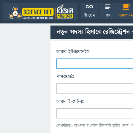
বী হোম
প্রশ্ন
গরমাগরম
নতুন সদস্য হিসাবে রেজিস্ট্রেশন
আমার ইউজারনেইম
পাসওয়ার্ডঃ
আমার ই-মেইলঃ
গোপনীয়তাঃ আপনার ই-মেইল ঠিকানাটি তৃতীয় কোন পক্ষ