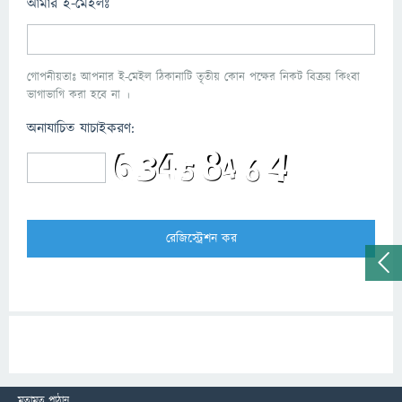
আমার ই-মেইলঃ
গোপনীয়তাঃ আপনার ই-মেইল ঠিকানাটি তৃতীয় কোন পক্ষের নিকট বিক্রয় কিংবা
ভাগাভাগি করা হবে না ।
অনাযাচিত যাচাইকরণ:
মতামত পাঠান