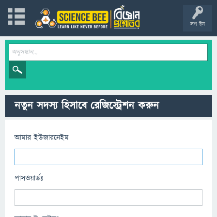
লগ ইন
নতুন সদস্য হিসাবে রেজিস্ট্রেশন করুন
আমার ইউজারনেইম
পাসওয়ার্ডঃ