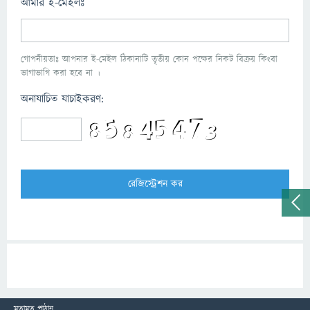
আমার ই-মেইলঃ
গোপনীয়তাঃ আপনার ই-মেইল ঠিকানাটি তৃতীয় কোন পক্ষের নিকট বিক্রয় কিংবা
ভাগাভাগি করা হবে না ।
অনাযাচিত যাচাইকরণ:
মতামত পাঠান