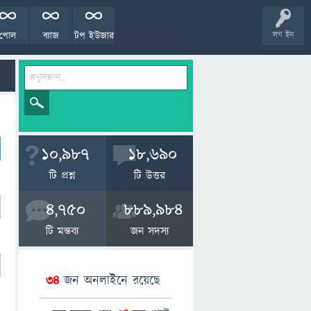
পোল
ব্যাজ
টপ ইউজার
লগ ইন
10,987
18,690
টি প্রশ্ন
টি উত্তর
4,750
889,984
টি মন্তব্য
জন সদস্য
34
জন অনলাইনে রয়েছে