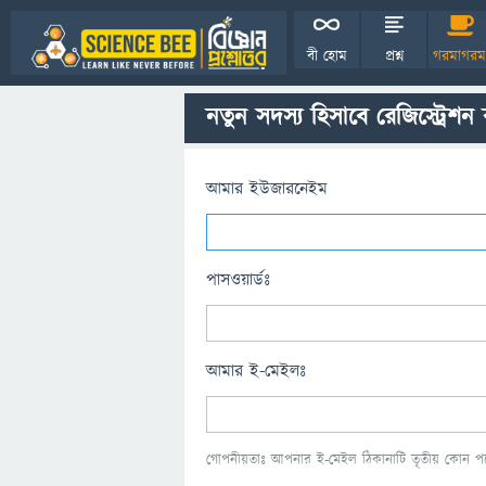
বী হোম
প্রশ্ন
গরমাগরম
নতুন সদস্য হিসাবে রেজিস্ট্রেশন
আমার ইউজারনেইম
পাসওয়ার্ডঃ
আমার ই-মেইলঃ
গোপনীয়তাঃ আপনার ই-মেইল ঠিকানাটি তৃতীয় কোন পক্ষ