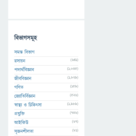
বিভাগসমূহ
সমস্ত বিভাগ
(641)
রসায়ন
(1,035)
পদার্থবিজ্ঞান
(1,829)
জীববিজ্ঞান
(159)
গণিত
(526)
জ্যোতির্বিজ্ঞান
(1,989)
স্বাস্থ্য ও চিকিৎসা
(736)
প্রযুক্তি
(67)
আইকিউ
(81)
সৃজনশীলতা