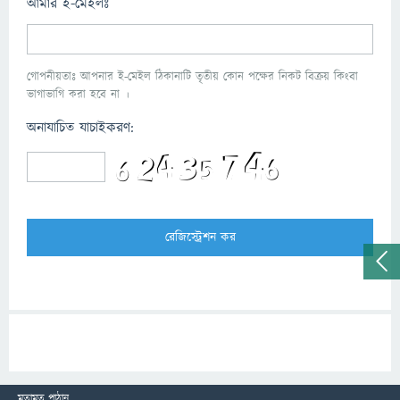
আমার ই-মেইলঃ
গোপনীয়তাঃ আপনার ই-মেইল ঠিকানাটি তৃতীয় কোন পক্ষের নিকট বিক্রয় কিংবা
ভাগাভাগি করা হবে না ।
অনাযাচিত যাচাইকরণ:
মতামত পাঠান