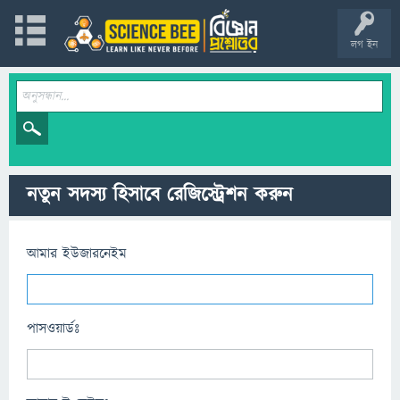
লগ ইন
নতুন সদস্য হিসাবে রেজিস্ট্রেশন করুন
আমার ইউজারনেইম
পাসওয়ার্ডঃ