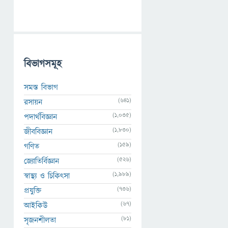
বিভাগসমূহ
সমস্ত বিভাগ
(641)
রসায়ন
(1,035)
পদার্থবিজ্ঞান
(1,830)
জীববিজ্ঞান
(159)
গণিত
(526)
জ্যোতির্বিজ্ঞান
(1,989)
স্বাস্থ্য ও চিকিৎসা
(736)
প্রযুক্তি
(67)
আইকিউ
(81)
সৃজনশীলতা