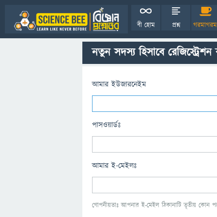
বী হোম
প্রশ্ন
গরমাগরম
নতুন সদস্য হিসাবে রেজিস্ট্রেশন
আমার ইউজারনেইম
পাসওয়ার্ডঃ
আমার ই-মেইলঃ
গোপনীয়তাঃ আপনার ই-মেইল ঠিকানাটি তৃতীয় কোন পক্ষ