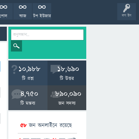
পোল
ব্যাজ
টপ ইউজার
লগ ইন
10,988
18,690
টি প্রশ্ন
টি উত্তর
4,750
890,090
টি মন্তব্য
জন সদস্য
58
জন অনলাইনে রয়েছে