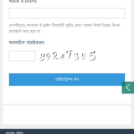
আমার ই-মেইলঃ
গোপনীয়তাঃ আপনার ই-মেইল ঠিকানাটি তৃতীয় কোন পক্ষের নিকট বিক্রয় কিংবা
ভাগাভাগি করা হবে না ।
অনাযাচিত যাচাইকরণ:
মতামত পাঠান