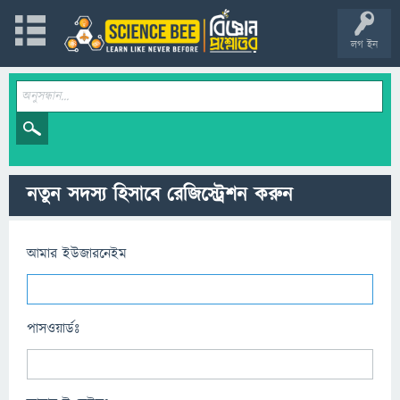
লগ ইন
নতুন সদস্য হিসাবে রেজিস্ট্রেশন করুন
আমার ইউজারনেইম
পাসওয়ার্ডঃ