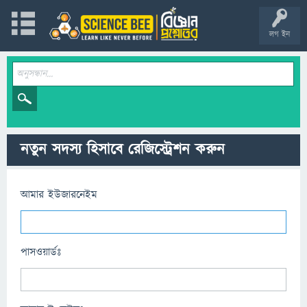
লগ ইন
নতুন সদস্য হিসাবে রেজিস্ট্রেশন করুন
আমার ইউজারনেইম
পাসওয়ার্ডঃ