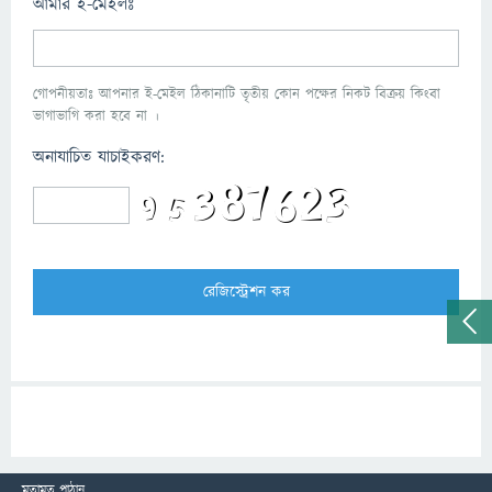
আমার ই-মেইলঃ
গোপনীয়তাঃ আপনার ই-মেইল ঠিকানাটি তৃতীয় কোন পক্ষের নিকট বিক্রয় কিংবা
ভাগাভাগি করা হবে না ।
অনাযাচিত যাচাইকরণ:
মতামত পাঠান