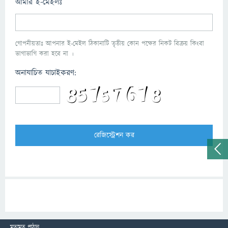
আমার ই-মেইলঃ
গোপনীয়তাঃ আপনার ই-মেইল ঠিকানাটি তৃতীয় কোন পক্ষের নিকট বিক্রয় কিংবা
ভাগাভাগি করা হবে না ।
অনাযাচিত যাচাইকরণ:
মতামত পাঠান