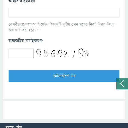
আমার ই-মেইলঃ
গোপনীয়তাঃ আপনার ই-মেইল ঠিকানাটি তৃতীয় কোন পক্ষের নিকট বিক্রয় কিংবা
ভাগাভাগি করা হবে না ।
অনাযাচিত যাচাইকরণ:
মতামত পাঠান