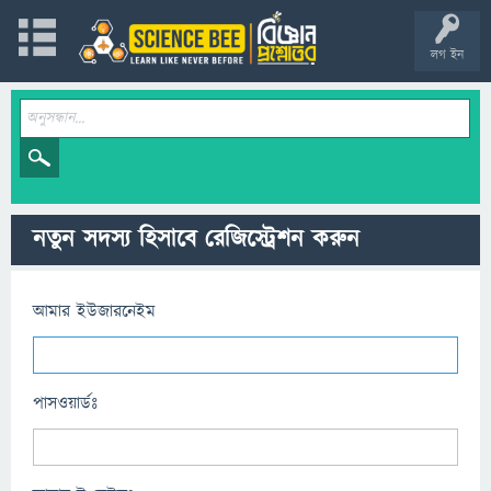
লগ ইন
নতুন সদস্য হিসাবে রেজিস্ট্রেশন করুন
আমার ইউজারনেইম
পাসওয়ার্ডঃ