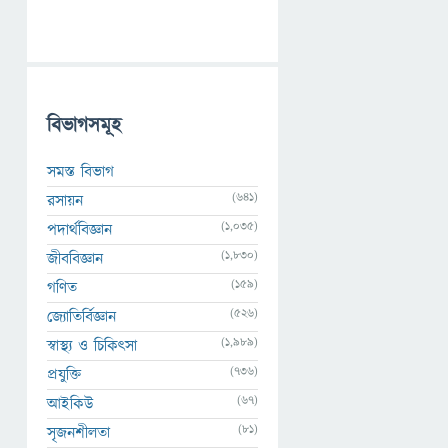
বিভাগসমূহ
সমস্ত বিভাগ
(641)
রসায়ন
(1,035)
পদার্থবিজ্ঞান
(1,830)
জীববিজ্ঞান
(159)
গণিত
(526)
জ্যোতির্বিজ্ঞান
(1,989)
স্বাস্থ্য ও চিকিৎসা
(736)
প্রযুক্তি
(67)
আইকিউ
(81)
সৃজনশীলতা