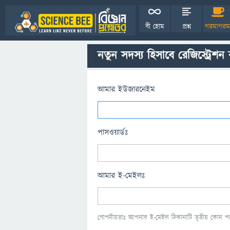
বী হোম
প্রশ্ন
গরমাগরম
নতুন সদস্য হিসাবে রেজিস্ট্রেশন
আমার ইউজারনেইম
পাসওয়ার্ডঃ
আমার ই-মেইলঃ
গোপনীয়তাঃ আপনার ই-মেইল ঠিকানাটি তৃতীয় কোন পক্ষ