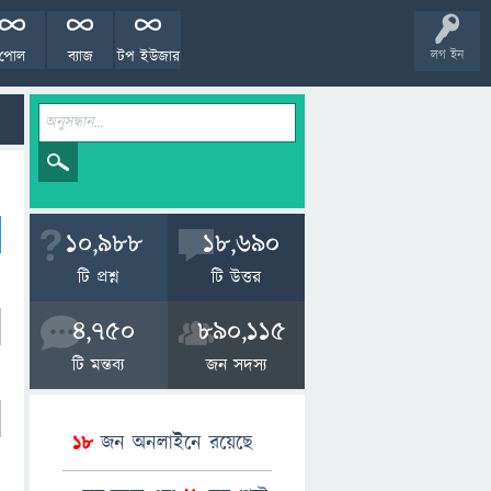
পোল
ব্যাজ
টপ ইউজার
লগ ইন
10,988
18,690
টি প্রশ্ন
টি উত্তর
4,750
890,115
টি মন্তব্য
জন সদস্য
18
জন অনলাইনে রয়েছে