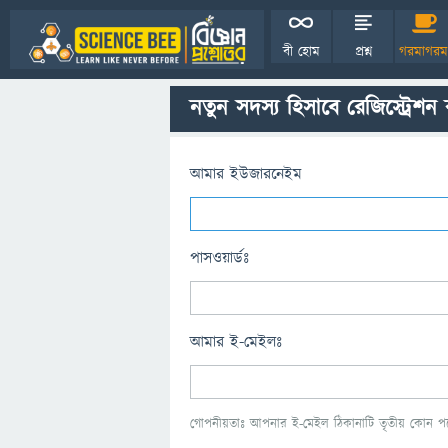
বী হোম
প্রশ্ন
গরমাগরম
নতুন সদস্য হিসাবে রেজিস্ট্রেশন
আমার ইউজারনেইম
পাসওয়ার্ডঃ
আমার ই-মেইলঃ
গোপনীয়তাঃ আপনার ই-মেইল ঠিকানাটি তৃতীয় কোন পক্ষ