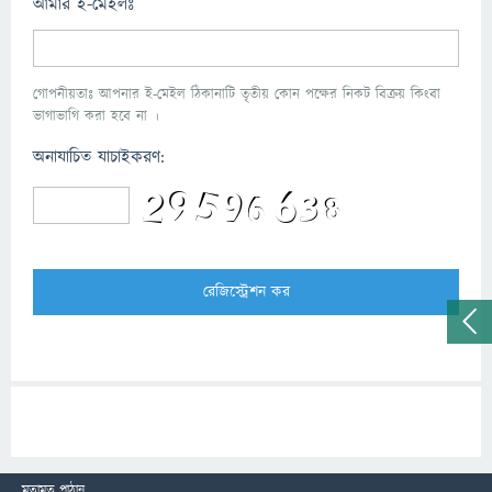
আমার ই-মেইলঃ
গোপনীয়তাঃ আপনার ই-মেইল ঠিকানাটি তৃতীয় কোন পক্ষের নিকট বিক্রয় কিংবা
ভাগাভাগি করা হবে না ।
অনাযাচিত যাচাইকরণ:
মতামত পাঠান