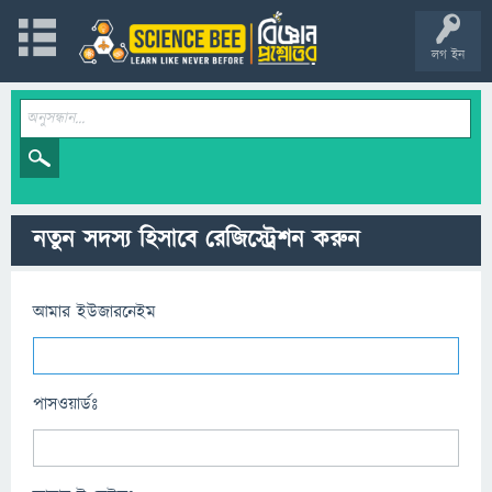
লগ ইন
নতুন সদস্য হিসাবে রেজিস্ট্রেশন করুন
আমার ইউজারনেইম
পাসওয়ার্ডঃ