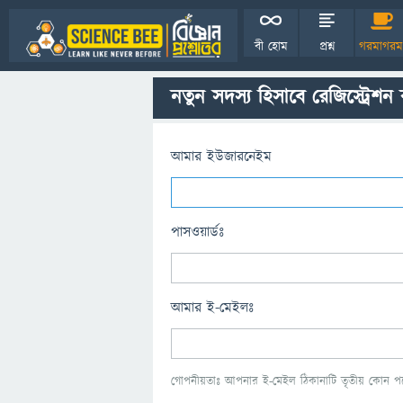
বী হোম
প্রশ্ন
গরমাগরম
নতুন সদস্য হিসাবে রেজিস্ট্রেশন
আমার ইউজারনেইম
পাসওয়ার্ডঃ
আমার ই-মেইলঃ
গোপনীয়তাঃ আপনার ই-মেইল ঠিকানাটি তৃতীয় কোন পক্ষ