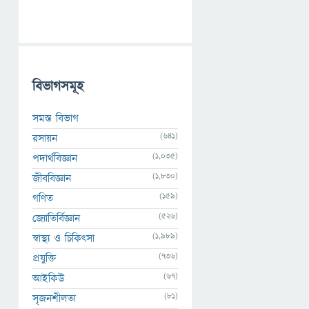
বিভাগসমূহ
সমস্ত বিভাগ
(641)
রসায়ন
(1,035)
পদার্থবিজ্ঞান
(1,830)
জীববিজ্ঞান
(159)
গণিত
(526)
জ্যোতির্বিজ্ঞান
(1,989)
স্বাস্থ্য ও চিকিৎসা
(736)
প্রযুক্তি
(67)
আইকিউ
(81)
সৃজনশীলতা