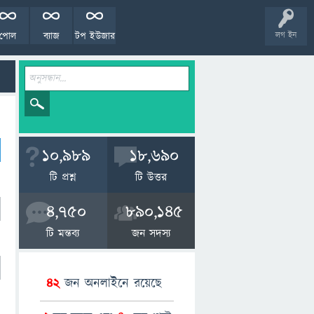
পোল
ব্যাজ
টপ ইউজার
লগ ইন
10,989
18,690
টি প্রশ্ন
টি উত্তর
4,750
890,145
টি মন্তব্য
জন সদস্য
42
জন অনলাইনে রয়েছে