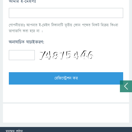
আমার ই-মেইলঃ
গোপনীয়তাঃ আপনার ই-মেইল ঠিকানাটি তৃতীয় কোন পক্ষের নিকট বিক্রয় কিংবা
ভাগাভাগি করা হবে না ।
অনাযাচিত যাচাইকরণ:
মতামত পাঠান