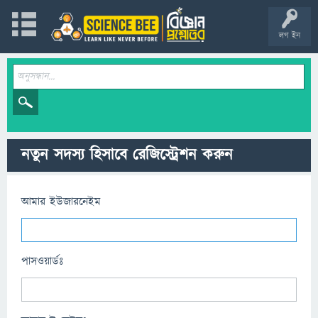
লগ ইন
নতুন সদস্য হিসাবে রেজিস্ট্রেশন করুন
আমার ইউজারনেইম
পাসওয়ার্ডঃ