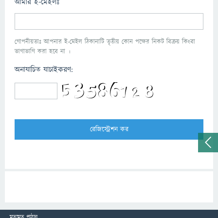
আমার ই-মেইলঃ
গোপনীয়তাঃ আপনার ই-মেইল ঠিকানাটি তৃতীয় কোন পক্ষের নিকট বিক্রয় কিংবা
ভাগাভাগি করা হবে না ।
অনাযাচিত যাচাইকরণ:
মতামত পাঠান