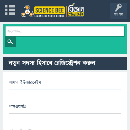
লগ ইন
নতুন সদস্য হিসাবে রেজিস্ট্রেশন করুন
আমার ইউজারনেইম
পাসওয়ার্ডঃ