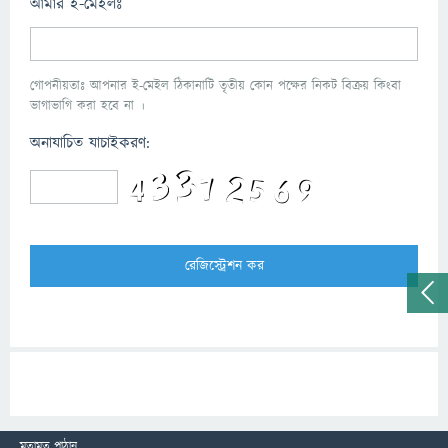
আমার ই-মেইলঃ
গোপনীয়তাঃ আপনার ই-মেইল ঠিকানাটি তৃতীয় কোন পক্ষের নিকট বিক্রয় কিংবা
ভাগাভাগি করা হবে না ।
অনাযাচিত যাচাইকরণ:
মতামত পাঠান