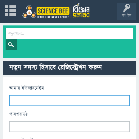
লগ ইন
নতুন সদস্য হিসাবে রেজিস্ট্রেশন করুন
আমার ইউজারনেইম
পাসওয়ার্ডঃ