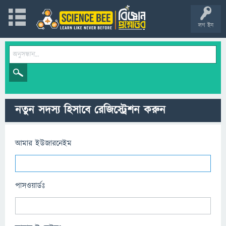
লগ ইন
নতুন সদস্য হিসাবে রেজিস্ট্রেশন করুন
আমার ইউজারনেইম
পাসওয়ার্ডঃ