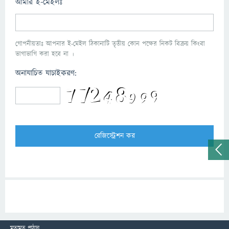
আমার ই-মেইলঃ
গোপনীয়তাঃ আপনার ই-মেইল ঠিকানাটি তৃতীয় কোন পক্ষের নিকট বিক্রয় কিংবা
ভাগাভাগি করা হবে না ।
অনাযাচিত যাচাইকরণ:
মতামত পাঠান