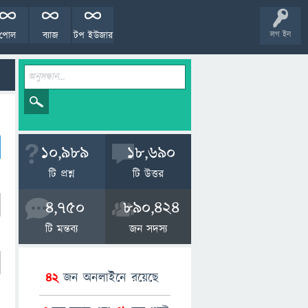
পোল
ব্যাজ
টপ ইউজার
লগ ইন
10,989
18,690
টি প্রশ্ন
টি উত্তর
4,750
890,424
টি মন্তব্য
জন সদস্য
42
জন অনলাইনে রয়েছে