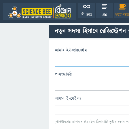
বী হোম
প্রশ্ন
গরমাগরম
নতুন সদস্য হিসাবে রেজিস্ট্রেশন
আমার ইউজারনেইম
পাসওয়ার্ডঃ
আমার ই-মেইলঃ
গোপনীয়তাঃ আপনার ই-মেইল ঠিকানাটি তৃতীয় কোন পক্ষ