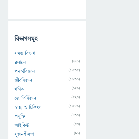
বিভাগসমূহ
সমস্ত বিভাগ
(641)
রসায়ন
(1,035)
পদার্থবিজ্ঞান
(1,830)
জীববিজ্ঞান
(159)
গণিত
(526)
জ্যোতির্বিজ্ঞান
(1,989)
স্বাস্থ্য ও চিকিৎসা
(736)
প্রযুক্তি
(67)
আইকিউ
(81)
সৃজনশীলতা