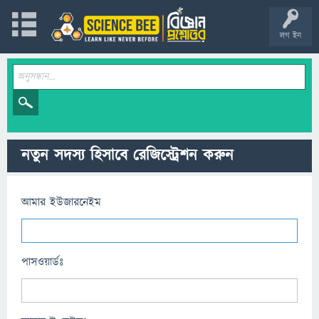
লগ ইন
নতুন সদস্য হিসাবে রেজিস্ট্রেশন করুন
আমার ইউজারনেইম
পাসওয়ার্ডঃ